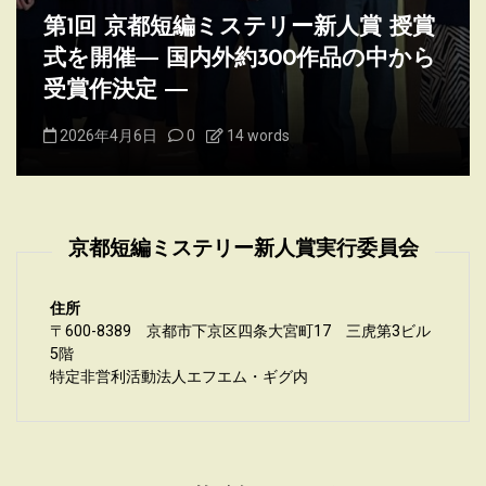
第1回 京都短編ミステリー新人賞 授賞
式を開催― 国内外約300作品の中から
受賞作決定 ―
2026年4月6日
0
14 words
京都短編ミステリー新人賞実行委員会
住所
〒600-8389 京都市下京区四条大宮町17 三虎第3ビル
5階
特定非営利活動法人エフエム・ギグ内