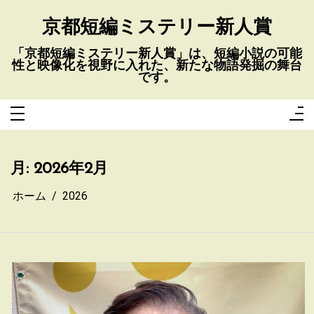
コ
ン
京都短編ミステリー新人賞
テ
ン
ツ
へ
「京都短編ミステリー新人賞」は、短編小説の可能
ス
性と映像化を視野に入れた、新たな物語発掘の舞台
キ
です。
ッ
プ
月:
2026年2月
ホーム
2026