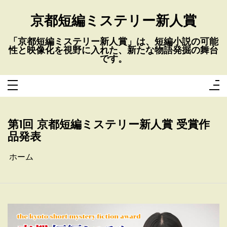
コ
ン
テ
京都短編ミステリー新人賞
ン
ツ
へ
「京都短編ミステリー新人賞」は、短編小説の可能
ス
性と映像化を視野に入れた、新たな物語発掘の舞台
キ
ッ
です。
プ
第1回 京都短編ミステリー新人賞 受賞作
品発表
ホーム