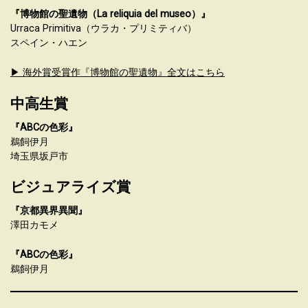
『博物館の聖遺物（La reliquia del museo）』
Urraca Primitiva（ウラカ・プリミティバ）
スペイン・ハエン
▶ 海外賞受賞作『博物館の聖遺物』全文はこちら
中高生賞
『ABCの色彩』
鵜飼伊月
埼玉県坂戸市
ビジュアライズ賞
『京都異界異聞』
澤田カモメ
『ABCの色彩』
鵜飼伊月