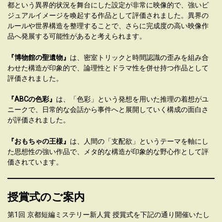
都という異界的状況を舞台にした設定が非常に映像的で、強いビ
ジュアルイメージを喚起する作品として評価されました。異界の
ルールや世界構造を整理することで、さらに完成度の高い映像作
品へ発展する可能性があると考えられます。
『博物館の聖遺物』
は、密室トリックと時間認識の歪みを組み合
わせた構造が印象的で、論理性とドラマ性を併せ持つ作品として
評価されました。
『ABCの色彩』
は、「色彩」という発想を用いた推理の着想がユ
ニークで、日常的な会話から事件へと展開していく構成の面白さ
が評価されました。
『おもちゃの王様』
は、人間の「支配欲」というテーマを軸にし
た思想性の強い作品で、メタ的な構造が印象的な野心作として評
価されています。
授賞式のご案内
第1回 京都短編ミステリー新人賞 授賞式を下記の通り開催いたし