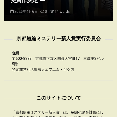
作品発表
2026年4月2日
0
8 words
京都短編ミステリー新人賞実行委員会
住所
〒600-8389 京都市下京区四条大宮町17 三虎第3ビル
5階
特定非営利活動法人エフエム・ギグ内
このサイトについて
「京都短編ミステリー新人賞」は、短編小説を対象にし