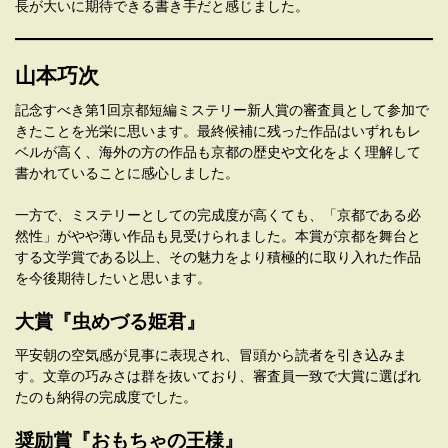
長が大いに期待できる書き手だと感じました。
山本巧次
記念すべき第1回京都短編ミステリー新人賞の審査員として参加で
きたことを光栄に思います。最終候補に残った作品はいずれもレ
ベルが高く、海外の方の作品も京都の歴史や文化をよく理解して
書かれていることに感心しました。
一方で、ミステリーとしての完成度が高くても、「京都である必
然性」がやや薄い作品も見受けられました。本賞が京都を舞台と
する文学賞である以上、その魅力をより積極的に取り入れた作品
を今後期待したいと思います。
大賞『虫めづる姫君』
平安朝の空気感が見事に表現され、冒頭から読者を引き込みま
す。文章の巧みさは群を抜いており、審査員一致で大賞に選ばれ
たのも納得の完成度でした。
奨励賞『おもちゃの王様』