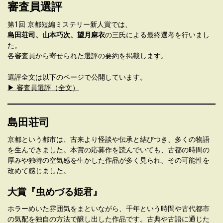
審査員選評
第1回 京都短編ミステリー新人賞では、
島田荘司、山本巧次、望月麻衣
の三氏による最終選考を行いまし
た。
各審査員から寄せられた選評の要約を掲載します。
選評全文は以下のページで公開しています。
▶ 審査員選評（全文）
島田荘司
京都という都市は、古来より怪談や伝承と結びつき、多くの物語
を生んできました。本賞の応募作を読んでいても、古都の時間の
厚みや独特の空気感を生かした作品が多く見られ、その可能性を
改めて感じました。
大賞『虫めづる姫君』
ホラーめいた雰囲気をまといながら、千年という時間や古代都市
の気配を独自の方法で醸し出した作品です。古典や古語に通じた