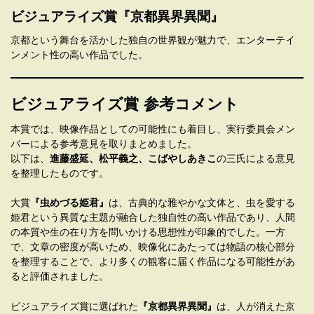
ビジュアライズ賞『京都異界異聞』
京都という舞台を活かした独自の世界観が魅力で、エンターテイ
ンメント性の高い作品でした。
ビジュアライズ賞 参考コメント
本賞では、映像作品としての可能性にも着目し、実行委員会メン
バーによる参考意見を取りまとめました。
以下は、
進藤盛延、松平義之、こばやしあきこ
の三氏による意見
を整理したものです。
大賞
『虫めづる姫君』
は、古典的な雅やかな文体と、虫を愛する
姫君という異質な主題が融合した独自性の高い作品であり、人間
の本質や生の在り方を問いかける思想性が印象的でした。一方
で、文章の密度が高いため、映像化にあたっては物語の核心部分
を整理することで、より多くの観客に届く作品になる可能性があ
ると評価されました。
ビジュアライズ賞に選ばれた
『京都異界異聞』
は、人が消えた京