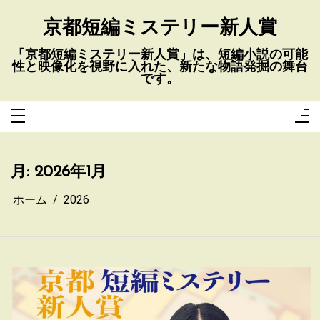
コ
ン
京都短編ミステリー新人賞
テ
ン
ツ
へ
「京都短編ミステリー新人賞」は、短編小説の可能
ス
性と映像化を視野に入れた、新たな物語発掘の舞台
キ
です。
ッ
プ
月:
2026年1月
ホーム
2026