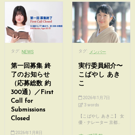
タグ:
タグ:
NEWS
メンバー
第一回募集 終
実行委員紹介〜
了のお知らせ
こばやし あき
（応募総数 約
こ
300通）／First
2026年1月7日
Call for
3 words
Submissions
【こばやし あきこ】 女
Closed
優・ナレーター 京都...
2026年1月8日