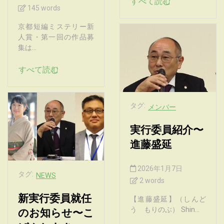
すべて読む
145 words
京都短編ミステリー新
人賞・第一回の作品募
集は...
すべて読む
タグ:
メンバー
実行委員紹介〜
進藤盛延
2026年1月7日
タグ:
NEWS
2 words
新実行委員就任
【進藤盛延】（しんど
う もりのぶ） Shin...
のお知らせ〜こ