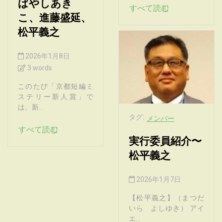
ばやしあき
すべて読む
こ、進藤盛延、
松平義之
2026年1月8日
3 words
このたび「京都短編ミ
ステリー新人賞」で
は、新...
タグ:
メンバー
すべて読む
実行委員紹介〜
松平義之
2026年1月7日
【松平義之】（まつだ
いら よしゆき） アイ
エ...