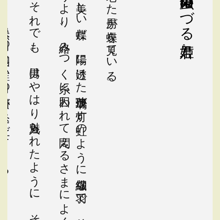
う
。
老いた男が蝶を見ている。
黄港佑『虫めづる姫君』
、果然、男の胸裏に
それでも、男はやはり魅入られたように、その姿から目を離せずにいる。
美しい蝶だ。陽に透けた
々の情景が込み上げてくる。
薄玻璃