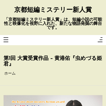
コ
ン
テ
京都短編ミステリー新人賞
ン
ツ
へ
「京都短編ミステリー新人賞」は、短編小説の可能
ス
性と映像化を視野に入れた、新たな物語発掘の舞台
キ
ッ
です。
プ
第1回 大賞受賞作品 – 黄港佑『虫めづる姫
君』
ホーム