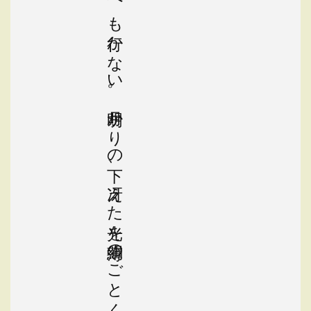
が
灯す
虹の
よ
う
に
繊細な
羽で
、
ひ
ら
り
ひ
ら
り
と
揺ら
め
い
て
い
る
。
ど
こ
へ
行く
の
か
と思
い
、
知ら
ず
目を
奪わ
れ
る
が
、
ど
こ
へ
も
行か
な
い
。
月明か
り
の下
、
冴え
た
光を
薄絹の
ご
と
く帯
び
、
あ
え
か
な
羽ば
た
き
を
た
だ繰
り
返す
ば
か
り
で
あ
る
。
そ
れ
は気
ま
ま
な
遊歩と
い
よ
り
、
絡み
つ
く
糸に
囚わ
れ
て
悶え
る
さ
ま
に
よ
く
似て
い
た