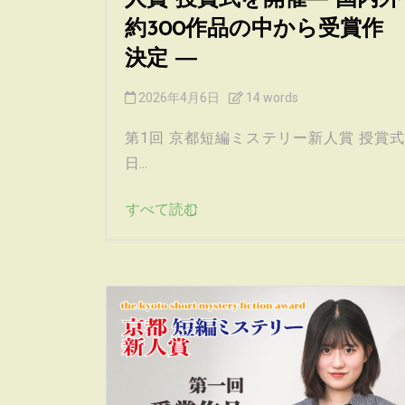
人賞 授賞式を開催― 国内外
約300作品の中から受賞作
決定 ―
2026年4月6日
14 words
第1回 京都短編ミステリー新人賞 授賞式
日...
すべて読む