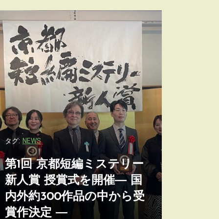
タグ:
NEWS
第1回 京都短編ミステリー
タグ:
NEWS
新人賞 授賞式を開催― 国
内外約300作品の中から受
第1回 
賞作決定 ―
新人賞 