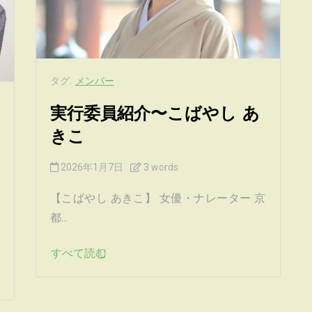
タグ:
メンバー
実行委員紹介〜こばやし あ
きこ
2026年1月7日
3 words
【こばやし あきこ】 女優・ナレーター 京
都...
すべて読む