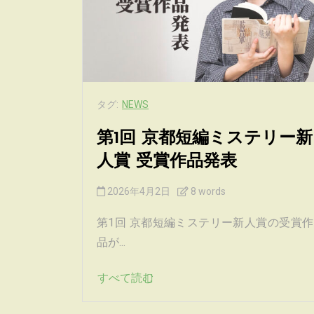
タグ:
NEWS
第1回 京都短編ミステリー新
人賞 受賞作品発表
2026年4月2日
8 words
第1回 京都短編ミステリー新人賞の受賞作
品が...
すべて読む