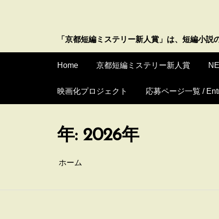
コ
ン
テ
ン
「京都短編ミステリー新人賞」は、短編小説
ツ
へ
Home
京都短編ミステリー新人賞
N
ス
キ
映画化プロジェクト
応募ページ一覧 / Entr
ッ
プ
年:
2026年
ホーム