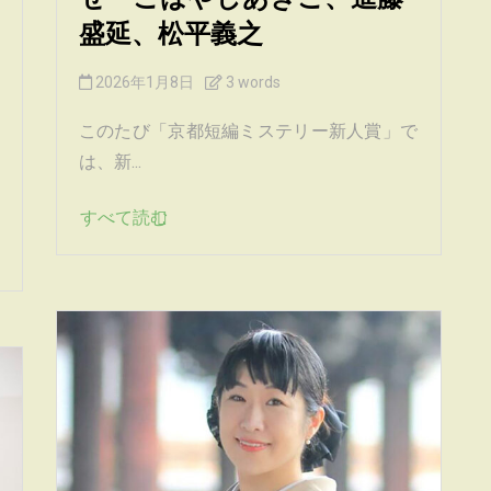
せ〜こばやしあきこ、進藤
盛延、松平義之
2026年1月8日
3 words
このたび「京都短編ミステリー新人賞」で
は、新...
すべて読む