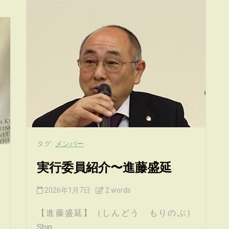
タグ:
メンバー
実行委員紹介〜進藤盛延
2026年1月7日
2 words
【進藤盛延】（しんどう もりのぶ）
Shin...