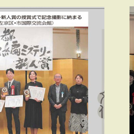
タグ:
NEWS
聞にて
京都新聞に「京都短編ミス
ー新人
テリー新人賞」第1回授賞
た
式が掲載されました